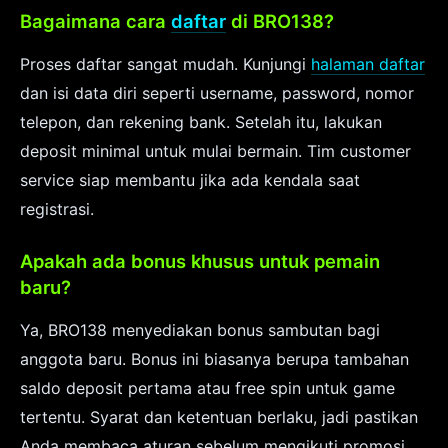
Bagaimana cara
daftar
di BRO138?
Proses daftar sangat mudah. Kunjungi
halaman daftar
dan isi data diri seperti username, password, nomor
telepon, dan rekening bank. Setelah itu, lakukan
deposit minimal untuk mulai bermain. Tim customer
service siap membantu jika ada kendala saat
registrasi.
Apakah ada bonus khusus untuk pemain
baru?
Ya, BRO138 menyediakan bonus sambutan bagi
anggota baru. Bonus ini biasanya berupa tambahan
saldo deposit pertama atau free spin untuk game
tertentu. Syarat dan ketentuan berlaku, jadi pastikan
Anda membaca aturan sebelum mengikuti promosi.