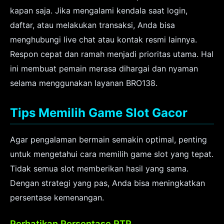
kapan saja. Jika mengalami kendala saat login,
daftar, atau melakukan transaksi, Anda bisa
menghubungi live chat atau kontak resmi lainnya.
Respon cepat dan ramah menjadi prioritas utama. Hal
ini membuat pemain merasa dihargai dan nyaman
selama menggunakan layanan BRO138.
Tips Memilih Game Slot Gacor
Agar pengalaman bermain semakin optimal, penting
untuk mengetahui cara memilih game slot yang tepat.
Tidak semua slot memberikan hasil yang sama.
Dengan strategi yang pas, Anda bisa meningkatkan
persentase kemenangan.
Perhatikan Persentase RTP