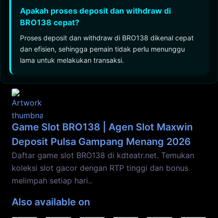
Apakah proses deposit dan withdraw di
BRO138 cepat?
Proses deposit dan withdraw di BRO138 dikenal cepat
dan efisien, sehingga pemain tidak perlu menunggu
lama untuk melakukan transaksi.
Game Slot BRO138 | Agen Slot Maxwin
Deposit Pulsa Gampang Menang 2026
Daftar game slot BRO138 di kdteatr.net. Temukan
koleksi slot gacor dengan RTP tinggi dan bonus
melimpah setiap hari..
Also available on