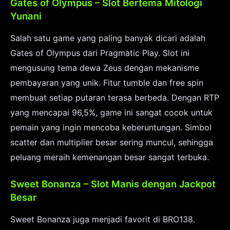
Gates of Olympus – Slot Bertema Mitologi
Yunani
Salah satu game yang paling banyak dicari adalah
Gates of Olympus dari Pragmatic Play. Slot ini
mengusung tema dewa Zeus dengan mekanisme
pembayaran yang unik. Fitur tumble dan free spin
membuat setiap putaran terasa berbeda. Dengan RTP
yang mencapai 96,5%, game ini sangat cocok untuk
pemain yang ingin mencoba keberuntungan. Simbol
scatter dan multiplier besar sering muncul, sehingga
peluang meraih kemenangan besar sangat terbuka.
Sweet Bonanza – Slot Manis dengan Jackpot
Besar
Sweet Bonanza juga menjadi favorit di BRO138.