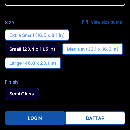
Size
View size guide
Extra Small (16.5 x 8.1 in)
Small (23.4 x 11.5 in)
Medium (33.1 x 16.3 in)
Large (46.8 x 23.1 in)
Finish
Semi Gloss
LOGIN
DAFTAR