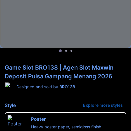
Game Slot BRO138 | Agen Slot Maxwin
Deposit Pulsa Gampang Menang 2026
Designed and sold by
BRO138
Style
Explore more styles
Poster
Heavy poster paper, semigloss finish