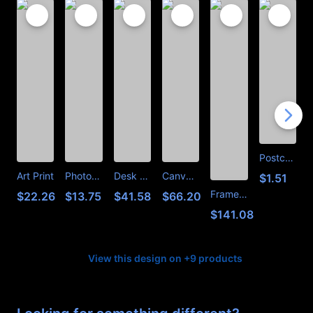
Postcard
C
Art Print
Photographic Print
Desk Mat
Canvas Print
$1.51
Framed Art Print
$22.26
$13.75
$41.58
$66.20
$141.08
View this design on +9 products