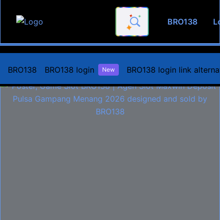
BRO138
L
Game Slot BRO138 | Agen Sl
BRO138
BRO138 login
BRO138 login link alterna
New